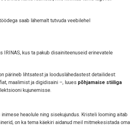
öödega saab lähemalt tutvuda veebilehel
s IRINAS, kus ta pakub disainiteenuseid erinevatele
n pärineb lihtsatest ja looduslähedastest detailidest:
at, maalimist ja digidisaini –, luues
põhjamaise stiiliga
llektsiooni kujunemisse.
 inimese heaolule ning sisekujundus. Kristeli looming aitab
sainerid, on ka tema käekiri aidanud meil mitmekesistada oma