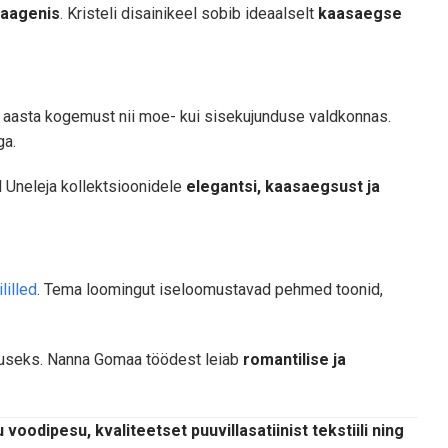
aagenis
. Kristeli disainikeel sobib ideaalselt
kaasaegse
20 aasta kogemust nii moe- kui sisekujunduse valdkonnas.
ga.
 Uneleja kollektsioonidele
elegantsi, kaasaegsust ja
lilled
. Tema loomingut iseloomustavad pehmed toonid,
ituseks. Nanna Gomaa töödest leiab
romantilise ja
 voodipesu, kvaliteetset puuvillasatiinist tekstiili ning