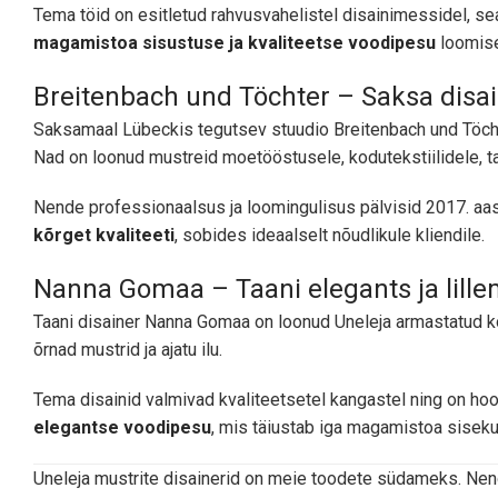
Tema töid on esitletud rahvusvahelistel disainimessidel, s
magamistoa sisustuse ja kvaliteetse voodipesu
loomis
Breitenbach und Töchter – Saksa disa
Saksamaal Lübeckis tegutsev stuudio Breitenbach und Töchter
Nad on loonud mustreid moetööstusele, kodutekstiilidele, ta
Nende professionaalsus ja loomingulisus pälvisid 2017. aas
kõrget kvaliteeti
, sobides ideaalselt nõudlikule kliendile.
Nanna Gomaa – Taani elegants ja lillem
Taani disainer Nanna Gomaa on loonud Uneleja armastatud kol
õrnad mustrid ja ajatu ilu.
Tema disainid valmivad kvaliteetsetel kangastel ning on ho
elegantse voodipesu
, mis täiustab iga magamistoa siseku
Uneleja mustrite disainerid on meie toodete südameks. N