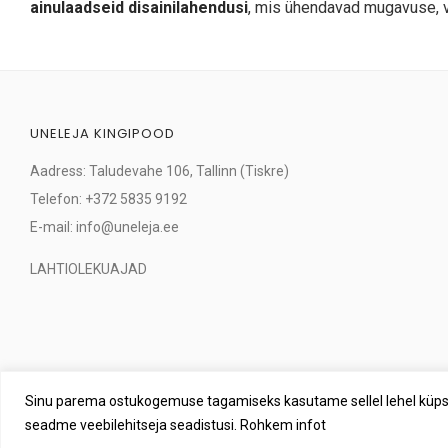
ainulaadseid disainilahendusi
, mis ühendavad mugavuse, va
UNELEJA KINGIPOOD
Aadress: Taludevahe 106, Tallinn (Tiskre)
Telefon: +372 5835 9192
E-mail: info@uneleja.ee
LAHTIOLEKUAJAD
Sinu parema ostukogemuse tagamiseks kasutame sellel lehel küpsi
seadme veebilehitseja seadistusi. Rohkem infot
Un