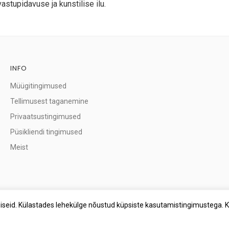
stupidavuse ja kunstilise ilu.
INFO
Müügitingimused
Tellimusest taganemine
Privaatsustingimused
Püsikliendi tingimused
Meist
seid. Külastades lehekülge nõustud küpsiste kasutamistingimustega. 
eleja kingipood on avatud aadressil Taludevahe 106, Tallinn (Tiskre).
Pe
©
2026
Artonella OÜ