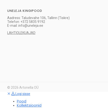
UNELEJA KINGIPOOD
Aadress: Taludevahe 106, Tallinn (Tiskre)
Telefon: +372 5835 9192
E-mail: info@uneleja.ee
LAHTIOLEKUAJAD
©
2026
Artonella OÜ
Logi sisse
Pood
Kollektsioonid