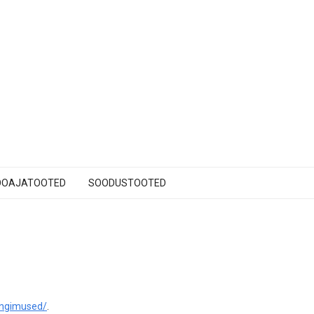
OOAJATOOTED
SOODUSTOOTED
tingimused/
.