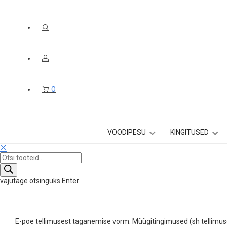
0
VOODIPESU
KINGITUSED
Products
search
vajutage otsinguks
Enter
E-poe tellimusest taganemise vorm. Müügitingimused (sh tellimuse