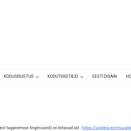
KODUSISUSTUS
KODUTEKSTIILID
EESTI DISAIN
H
st taganemise tingimused) on leitavad siit -
https://uneleja.ee/muugi