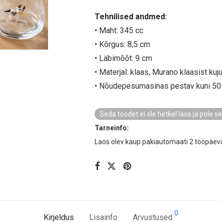
Tehnilised andmed:
• Maht: 345 cc
• Kõrgus: 8,5 cm
• Läbimõõt: 9 cm
• Materjal: klaas, Murano klaasist kuj
• Nõudepesumasinas pestav kuni 50
Seda toodet ei ole hetkel laos ja pole s
Tarneinfo:
Laos olev kaup pakiautomaati 2 tööpäev
0
Kirjeldus
Lisainfo
Arvustused