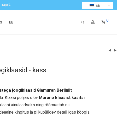
mujalt.
EE
0
S
EE
iklaasid - kass
tega joogiklaasid Glamuran Berlinilt
ilu. Klaasi põhjas olev
Murano klaasist käsitsi
klaasi ainulaadseks ning rõõmustab nii
Ideaalne kingitus ja pilkupüüdev detail igas köögis.