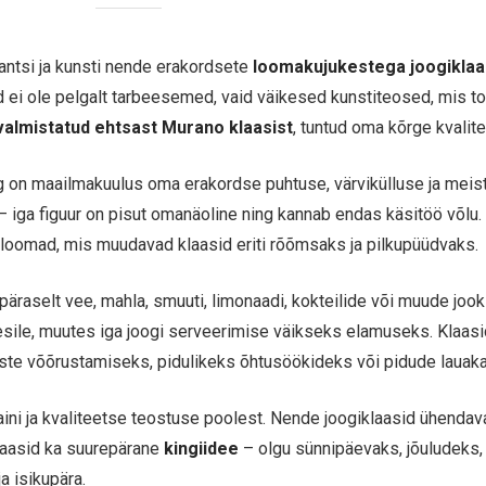
ntsi ja kunsti nende erakordsete
loomakujukestega joogikla
d ei ole pelgalt tarbeesemed, vaid väikesed kunstiteosed, mis t
valmistatud ehtsast Murano klaasist
, tuntud oma kõrge kvalite
g on maailmakuulus oma erakordse puhtuse, värvikülluse ja meist
 iga figuur on pisut omanäoline ning kannab endas käsitöö võlu.
d loomad, mis muudavad klaasid eriti rõõmsaks ja pilkupüüdvaks.
äraselt vee, mahla, smuuti, limonaadi, kokteilide või muude jook
 esile, muutes iga joogi serveerimise väikseks elamuseks. Klaasi
iste võõrustamiseks, pidulikeks õhtusöökideks või pidude lauakat
ni ja kvaliteetse teostuse poolest. Nende joogiklaasid ühendavad
laasid ka suurepärane
kingiidee
– olgu sünnipäevaks, jõuludeks,
a isikupära.