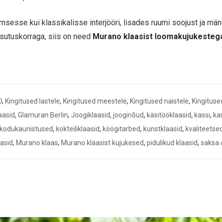
esse kui klassikalisse interjööri, lisades ruumi soojust ja mäng
sutuskorraga, siis on need
Murano klaasist loomakujukestega 
D
,
Kingitused lastele
,
Kingitused meestele
,
Kingitused naistele
,
Kingituse
laasid
,
Glamuran Berlin
,
Joogiklaasid
,
jooginõud
,
käsitööklaasid
,
kassi
,
kas
kodukaunistused
,
kokteiliklaasid
,
köögitarbed
,
kunstklaasid
,
kvaliteetsed
asid
,
Murano klaas
,
Murano klaasist kujukesed
,
pidulikud klaasid
,
saksa 