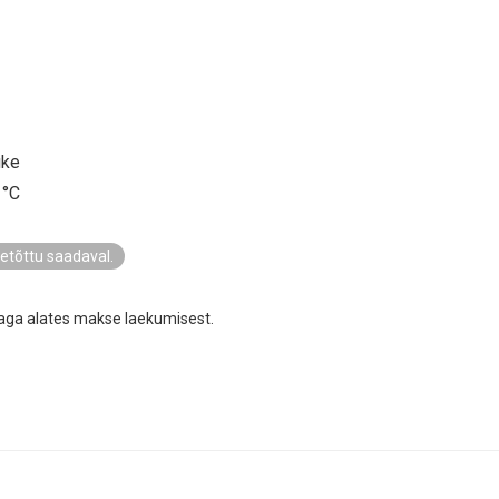
uke
 °C
eetõttu saadaval.
aga alates makse laekumisest.