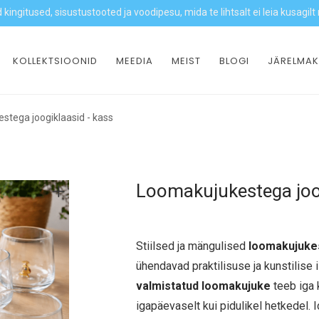
 kingitused, sisustustooted ja voodipesu, mida te lihtsalt ei leia kusagilt 
KOLLEKTSIOONID
MEEDIA
MEIST
BLOGI
JÄRELMAK
stega joogiklaasid - kass
Loomakujukestega joog
Stiilsed ja mängulised
loomakujukes
ühendavad praktilisuse ja kunstilise 
valmistatud loomakujuke
teeb iga 
igapäevaselt kui pidulikel hetkedel. 