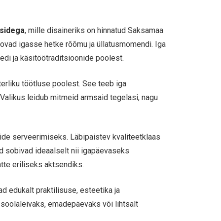
asidega
, mille disaineriks on hinnatud Saksamaa
oovad igasse hetke rõõmu ja üllatusmomendi. Iga
edi ja käsitöötraditsioonide poolest.
erliku töötluse poolest. See teeb iga
 Valikus leidub mitmeid armsaid tegelasi, nagu
ide serveerimiseks. Läbipaistev kvaliteetklaas
d sobivad ideaalselt nii igapäevaseks
te eriliseks aktsendiks.
 edukalt praktilisuse, esteetika ja
 soolaleivaks, emadepäevaks või lihtsalt