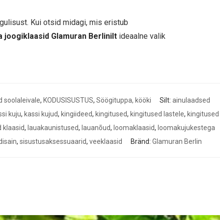
ulisust. Kui otsid midagi, mis eristub
joogiklaasid Glamuran Berlinilt
ideaalne valik
d soolaleivale
,
KODUSISUSTUS
,
Söögituppa, kööki
Silt:
ainulaadsed
si kuju
,
kassi kujud
,
kingiideed
,
kingitused
,
kingitused lastele
,
kingitused
 klaasid
,
lauakaunistused
,
lauanõud
,
loomaklaasid
,
loomakujukestega
disain
,
sisustusaksessuaarid
,
veeklaasid
Bränd:
Glamuran Berlin