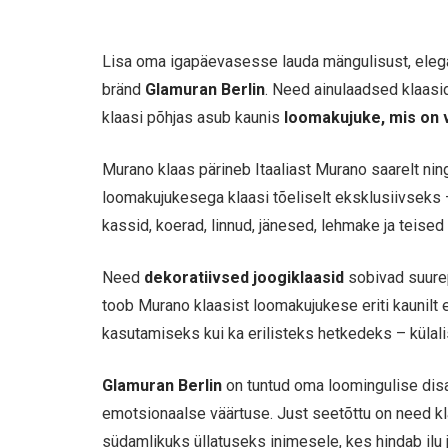
Lisa oma igapäevasesse lauda mängulisust, elega
bränd
Glamuran Berlin
. Need ainulaadsed klaasi
klaasi põhjas asub kaunis
loomakujuke, mis on 
Murano klaas pärineb Itaaliast Murano saarelt nin
loomakujukesega klaasi tõeliselt eksklusiivseks –
kassid, koerad, linnud, jänesed, lehmake ja teise
Need
dekoratiivsed joogiklaasid
sobivad suurep
toob Murano klaasist loomakujukese eriti kaunilt
kasutamiseks kui ka erilisteks hetkedeks – külal
Glamuran Berlin
on tuntud oma loomingulise disai
emotsionaalse väärtuse. Just seetõttu on need k
südamlikuks üllatuseks inimesele, kes hindab ilu j