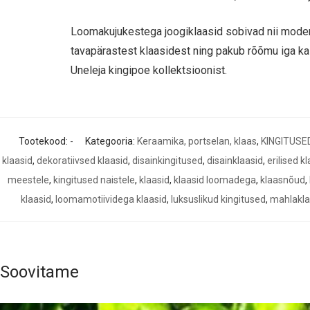
Loomakujukestega joogiklaasid sobivad nii moderns
tavapärastest klaasidest ning pakub rõõmu iga ka
Uneleja kingipoe kollektsioonist.
Tootekood:
-
Kategooria:
Keraamika, portselan, klaas
,
KINGITUSE
klaasid
,
dekoratiivsed klaasid
,
disainkingitused
,
disainklaasid
,
erilised k
meestele
,
kingitused naistele
,
klaasid
,
klaasid loomadega
,
klaasnõud
,
klaasid
,
loomamotiividega klaasid
,
luksuslikud kingitused
,
mahlakla
Soovitame