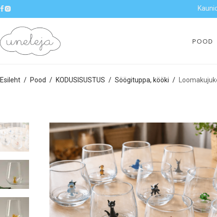
Kaunid
POOD
Esileht
/
Pood
/
KODUSISUSTUS
/
Söögituppa, kööki
/
Loomakujuke