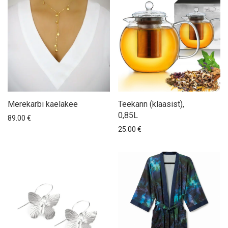
Merekarbi kaelakee
Teekann (klaasist),
0,85L
89.00
€
25.00
€