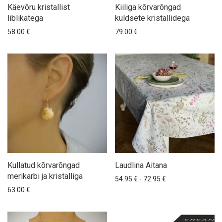
Käevõru kristallist
Kiiliga kõrvarõngad
liblikatega
kuldsete kristallidega
58.00
€
79.00
€
Kullatud kõrvarõngad
Laudlina Aitana
merikarbi ja kristalliga
Hinnavahemik: 54.
54.95
€
-
72.95
€
63.00
€