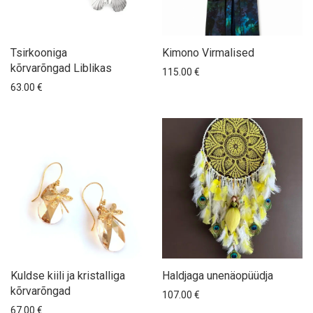
Tsirkooniga
Kimono Virmalised
kõrvarõngad Liblikas
115.00
€
63.00
€
Kuldse kiili ja kristalliga
Haldjaga unenäopüüdja
kõrvarõngad
107.00
€
67.00
€