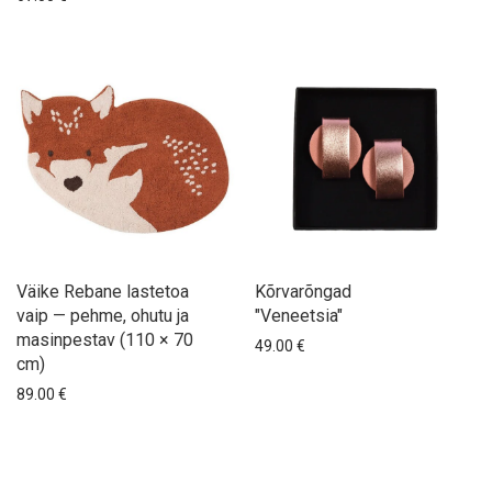
Väike Rebane lastetoa
Kõrvarõngad
vaip — pehme, ohutu ja
"Veneetsia"
masinpestav (110 × 70
49.00
€
cm)
89.00
€