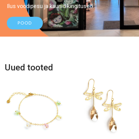
Ilus voodipesu ja kaunid kingitused
POOD
Uued tooted