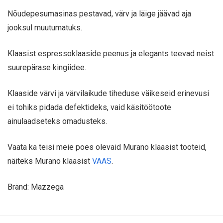
Nõudepesumasinas pestavad, värv ja läige jäävad aja
jooksul muutumatuks.
Klaasist espressoklaaside peenus ja elegants teevad neist
suurepärase kingiidee.
Klaaside värvi ja värvilaikude tiheduse väikeseid erinevusi
ei tohiks pidada defektideks, vaid käsitöötoote
ainulaadseteks omadusteks.
Vaata ka teisi meie poes olevaid Murano klaasist tooteid,
näiteks Murano klaasist
VAAS
.
Bränd: Mazzega