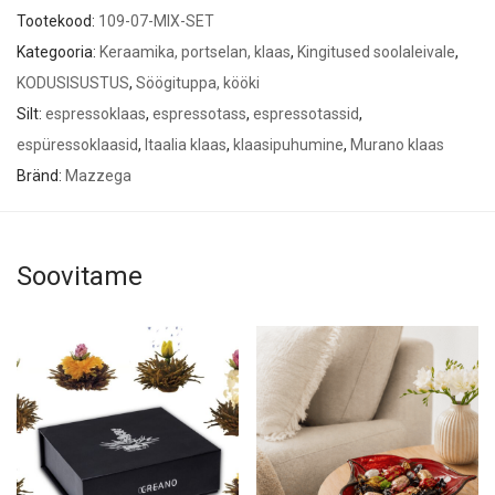
Tootekood:
109-07-MIX-SET
Kategooria:
Keraamika, portselan, klaas
,
Kingitused soolaleivale
,
KODUSISUSTUS
,
Söögituppa, kööki
Silt:
espressoklaas
,
espressotass
,
espressotassid
,
espüressoklaasid
,
Itaalia klaas
,
klaasipuhumine
,
Murano klaas
Bränd:
Mazzega
Soovitame