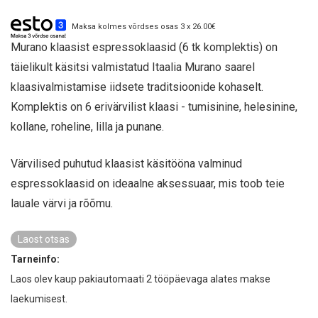
Maksa kolmes võrdses osas 3 x 26.00€
Murano klaasist espressoklaasid (6 tk komplektis) on
täielikult käsitsi valmistatud Itaalia Murano saarel
klaasivalmistamise iidsete traditsioonide kohaselt.
Komplektis on 6 erivärvilist klaasi - tumisinine, helesinine,
kollane, roheline, lilla ja punane.
Värvilised puhutud klaasist käsitööna valminud
espressoklaasid on ideaalne aksessuaar, mis toob teie
lauale värvi ja rõõmu.
Laost otsas
Tarneinfo:
Laos olev kaup pakiautomaati 2 tööpäevaga alates makse
laekumisest.