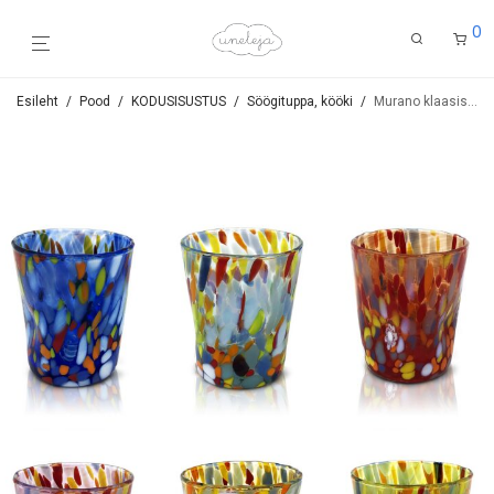
0
Esileht
/
Pood
/
KODUSISUSTUS
/
Söögituppa, kööki
/
Murano klaasist espressoklaasid (6 tk)