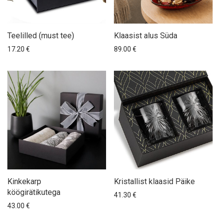
Teelilled (must tee)
Klaasist alus Süda
17.20
€
89.00
€
Kinkekarp
Kristallist klaasid Päike
köögirätikutega
41.30
€
43.00
€