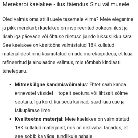
Merekarbi kaelakee - ilus täiendus Sinu välimusele
Oled valmis oma stiili uuele tasemele viima? Meie elegantne
ja pikk merekarbi kaelakee on inspireeritud ookeani ilust ja
lisab iga päevase või õhtuse riietuse juurde luksuslikku sära.
See kaelakee on käsitööna valmistatud 18K kullatud
materjalidest ning kaunistatud õrnade merekarpidega, et luua
rafineeritud ja ainulaadne välimus, mis tõmbab kindlasti
tähelepanu.
Mitmekülgne kandmisvõimalus:
Ehtet saab kanda
erinevatel viisidel – topelt seotuna või lihtsalt sõlme
seotuna. Iga kord, kui seda kannad, saad luua uue ja
isikupärase ilme.
Kvaliteetne materjal:
Meie kaelakee on valmistatud
18K kullatud materjalist, mis on niklivaba, tagades, et
see sobib ka väga tundlikule nahale.