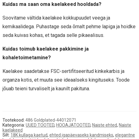
Kuidas ma saan oma kaelakeed hooldada?
Soovitame vältida kaelakee kokkupuudet veega ja
kemikaalidega. Puhastage seda õrnalt pehme lapiga ja hoidke
seda kuivas kohas, et tagada selle pikaealisus.
Kuidas toimub kaelakee pakkimine ja
kohaletoimetamine?
Kaelakee saadetakse FSC-sertifitseeritud kinkekarbis ja
organza kotis, et muuta see ideaalseks kingituseks. Toode
jõuab teieni turvaliselt ja kaunilt pakituna.
Tootekood:
486 Goldplated-44012071
Kategooria:
UUED TOOTED
,
HOOAJATOOTED
,
Naiste ehted
,
Naiste
kaelakeed
Silt:
18K kullaga kaetud
,
ehted igapäevaseks kandmiseks
,
elegantne