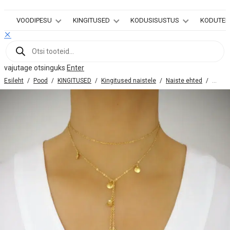
VOODIPESU
KINGITUSED
KODUSISUSTUS
KODUTEKS
Products
search
vajutage otsinguks
Enter
Esileht
/
Pood
/
KINGITUSED
/
Kingitused naistele
/
Naiste ehted
/
Naist