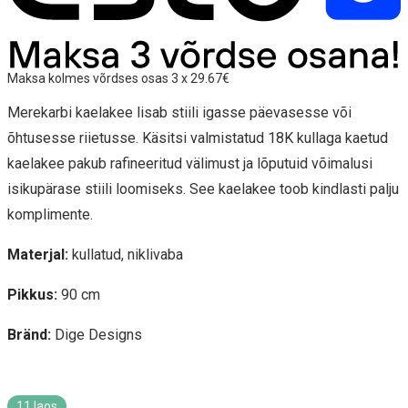
Maksa kolmes võrdses osas 3 x 29.67€
Merekarbi kaelakee lisab stiili igasse päevasesse või
õhtusesse riietusse. Käsitsi valmistatud 18K kullaga kaetud
kaelakee pakub rafineeritud välimust ja lõputuid võimalusi
isikupärase stiili loomiseks. See kaelakee toob kindlasti palju
komplimente.
Materjal:
kullatud, niklivaba
Pikkus:
90 cm
Bränd:
Dige Designs
11 laos