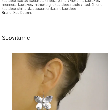
kaelakee
,
käsitöö kaelakee
,
kinkekarp
,
merekilpkonna kaelakee
,
merineitsi kaelakee
,
mitmekülgne kaelakee
,
naiste ehted
,
õhtune
kaelakee
,
stiilne aksessuaar
,
unikaalne kaelakee
Bränd:
Dige Designs
Soovitame