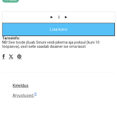
Lisa korvi
Tarneinfo:
NB! See toode jõuab Sinuni veidi pikema aja jooksul (kuni 10
tööpäeva), sest selle saadab disainer ise oma laost.
Kirjeldus
0
Arvustused