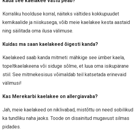
Kaua see kaelakee vastu peab?
Korraliku hoolduse korral, näiteks vältides kokkupuudet
kemikaalide ja niiskusega, võib meie kaelakee kesta aastaid
ning säilitada oma ilusa välimuse.
Kuidas ma saan kaelakeed õigesti kanda?
Kaelakeed saab kanda mitmeti: mähkige see ümber kaela,
topeltkaelakeena või siduge sõlme, et luua oma isikupärane
stiil. See mitmekesisus võimaldab teil katsetada erinevaid
välimusi!
Kas Merekarbi kaelakee on allergiavaba?
Jah, meie kaelakeed on niklivabad, mistõttu on need sobilikud
ka tundliku naha jaoks. Toode on disainitud mugavust silmas
pidades.