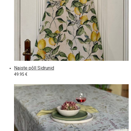
Naiste põll Sidrunid
49.95
€