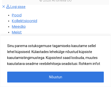
©
2026
Artonella OÜ
Logi sisse
Pood
Kollektsioonid
Meedia
Meist
Tagasi
Uneleja mustrite disainerid
Uneleja voodipesu kangad
Sinu parema ostukogemuse tagamiseks kasutame sellel
Blogi
lehel küpsiseid. Külastades lehekülge nõustud küpsiste
Järelmaks
kasutamistingimustega. Küpsistest saad loobuda, muutes
EE
kasutatava seadme veebilehitseja seadistusi. Rohkem infot
Tagasi
EN
Nõustun
Ajakohastamine
…
Ostukorv
Ostukorvis ei ole tooteid.