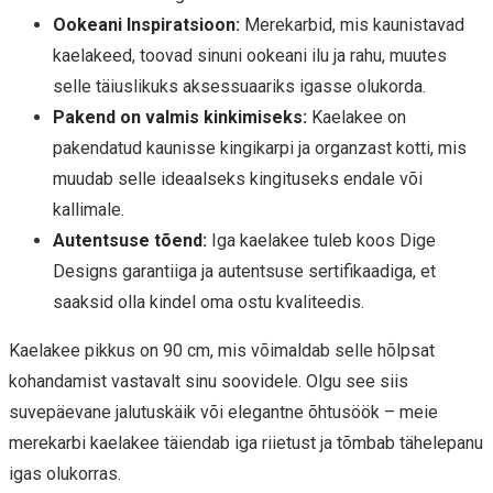
Ookeani Inspiratsioon:
Merekarbid, mis kaunistavad
kaelakeed, toovad sinuni ookeani ilu ja rahu, muutes
selle täiuslikuks aksessuaariks igasse olukorda.
Pakend on valmis kinkimiseks:
Kaelakee on
pakendatud kaunisse kingikarpi ja organzast kotti, mis
muudab selle ideaalseks kingituseks endale või
kallimale.
Autentsuse tõend:
Iga kaelakee tuleb koos Dige
Designs garantiiga ja autentsuse sertifikaadiga, et
saaksid olla kindel oma ostu kvaliteedis.
Kaelakee pikkus on 90 cm, mis võimaldab selle hõlpsat
kohandamist vastavalt sinu soovidele. Olgu see siis
suvepäevane jalutuskäik või elegantne õhtusöök – meie
merekarbi kaelakee täiendab iga riietust ja tõmbab tähelepanu
igas olukorras.