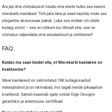
Ära jää ilma võimalusest lisada oma ehete hulka see kaunis
merekarbi kaelakee! Telli juba täna ja saad nautida, mida see
elegantne aksessuaar pakub. Luba see endale või üllata
kedagi erilist – see on rohkem kui lihtsalt ehe, see on
võimalus väljendada oma ainulaadsust ja stiilitunnet!
FAQ:
Kuidas ma saan kindel olla, et Merekarbi kaelakee on
kvaliteetne?
Meie kaelakeed on valmistatud 18K kullaga kaetud
materjalidest ja on niklivabad, mis tagab nende pikaajalise
kvaliteedi. Samuti kaasneb igale ostule Dige Designs
garantiikiri ja autentsuse sertifikaat.