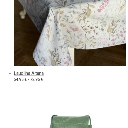
Laudlina Aitana
Hinnavahemik: 54.95 € kuni 72.95 €
54.95
€
-
72.95
€