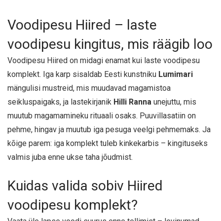
Voodipesu Hiired – laste
voodipesu kingitus, mis räägib loo
Voodipesu Hiired on midagi enamat kui laste voodipesu
komplekt. Iga karp sisaldab Eesti kunstniku
Lumimari
mängulisi mustreid, mis muudavad magamistoa
seikluspaigaks, ja lastekirjanik
Hilli Ranna
unejuttu, mis
muutub magamamineku rituaali osaks. Puuvillasatiin on
pehme, hingav ja muutub iga pesuga veelgi pehmemaks. Ja
kõige parem: iga komplekt tuleb kinkekarbis – kingituseks
valmis juba enne ukse taha jõudmist.
Kuidas valida sobiv Hiired
voodipesu komplekt?