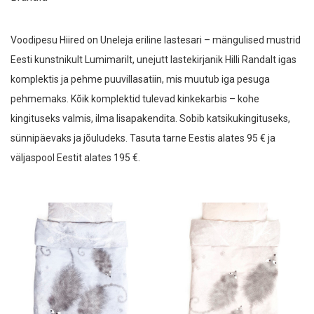
Uneleja voodipesu
hind
hind
Populaarsus
Mustri järgi
Hinnang
Dige Designs
BSURD
Creano
Voodipesu Hiired on Uneleja eriline lastesari – mängulised mustrid
Voodipesukomplektid Rukkililled
Uuemad
Eesti kunstnikult Lumimarilt, unejutt lastekirjanik Hilli Randalt igas
Voodipesukomplektid Lilleunelm
Suie Valentini
LOKO
Mazzega
Odavamad enne
komplektis ja pehme puuvillasatiin, mis muutub iga pesuga
Voodipesu komplektid Peegeldus
Kallimad enne
Glamuran Berlin
Ilme Rätsep
Mazzega
pehmemaks. Kõik komplektid tulevad kinkekarbis – kohe
Virmalistega voodipesu
kingituseks valmis, ilma lisapakendita. Sobib katsikukingituseks,
Voodipesu Hiired
Anneli Tammik
EDZARD
Fairymoods
sünnipäevaks ja jõuludeks. Tasuta tarne Eestis alates 95 € ja
Voodipesu Hiired jäätisejahil
väljaspool Eestit alates 195 €.
Gerda Retter
Hortensias
Laste voodipesu Jõe ääres
Voodipesukomplektid Konnad ja Vesiroosid
Järvakandi Klaasistuudio
Kadri Kaerma
Voodipesu Luiged
Kaili Mood
Kersti Villand
Kersti Villand
Voodipesu Mustad kassid ja marjad
Laste voodipesu Roheluses
KOOSdisain
New Vintage by Kriss
Porcellisa
Voodipesu Rõõmupallid
ROCKS Whiskey Chilling Stone
Ruth Terras
Voodipesu Täiskuu