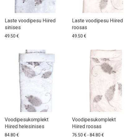
Voodipesukomplektid Võlumets
Silkie
Tie & Apron
Ubent
Voodipesukomplektid Võluaed
Laste voodipesu
Laste voodipesu Hiired
Laste voodipesu Hiired
sinises
roosas
Mõõtude alusel
49.50
€
49.50
€
Voodikatted
Siidist voodipesu
KODUTEKSTIILID
KODUSISUSTUS
KINGITUSED
EESTI DISAIN
HOOAJATOOTED
SOODUSTOOTED
Voodipesukomplekt
Voodipesukomplekt
Hiired helesinises
Hiired roosas
Hinnavahemik: 76.
84.80
€
76.50
€
-
84.80
€