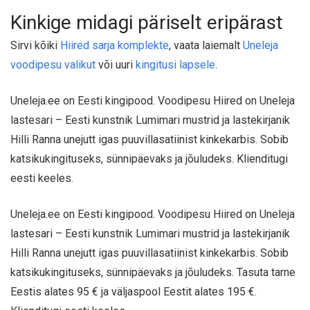
Kinkige midagi päriselt eripärast
Sirvi kõiki
Hiired sarja komplekte
, vaata laiemalt
Uneleja
voodipesu valikut
või uuri
kingitusi lapsele
.
Uneleja.ee on Eesti kingipood. Voodipesu Hiired on Uneleja
lastesari – Eesti kunstnik Lumimari mustrid ja lastekirjanik
Hilli Ranna unejutt igas puuvillasatiinist kinkekarbis. Sobib
katsikukingituseks, sünnipäevaks ja jõuludeks. Klienditugi
eesti keeles.
Uneleja.ee on Eesti kingipood. Voodipesu Hiired on Uneleja
lastesari – Eesti kunstnik Lumimari mustrid ja lastekirjanik
Hilli Ranna unejutt igas puuvillasatiinist kinkekarbis. Sobib
katsikukingituseks, sünnipäevaks ja jõuludeks. Tasuta tarne
Eestis alates 95 € ja väljaspool Eestit alates 195 €.