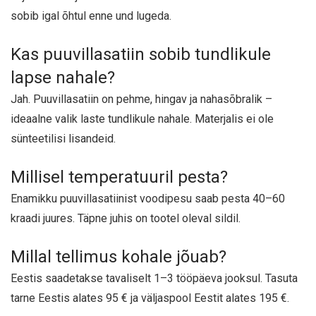
sobib igal õhtul enne und lugeda.
Kas puuvillasatiin sobib tundlikule
lapse nahale?
Jah. Puuvillasatiin on pehme, hingav ja nahasõbralik –
ideaalne valik laste tundlikule nahale. Materjalis ei ole
sünteetilisi lisandeid.
Millisel temperatuuril pesta?
Enamikku puuvillasatiinist voodipesu saab pesta 40–60
kraadi juures. Täpne juhis on tootel oleval sildil.
Millal tellimus kohale jõuab?
Eestis saadetakse tavaliselt 1–3 tööpäeva jooksul. Tasuta
tarne Eestis alates 95 € ja väljaspool Eestit alates 195 €.