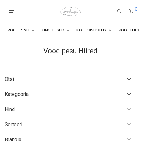
0
VOODIPESU
KINGITUSED
KODUSISUSTUS
KODUTEKST
Voodipesu Hiired
Otsi
Products
Kategooria
search
Kõik
Hind
Kõik tooted
UUED TOOTED
Sorteeri
VOODIPESU
Vaikimisi
Minimaalne
Maksimaalne
40 €
—
90 €
Brändid