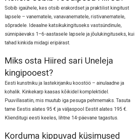
Sobib igaühele, kes otsib erakordset ja praktilist kingitust
lapsele – vanematele, vanavanematele, ristivanematele,
sõpradele. Ideaalne katsikukingituseks vastsündinule,
sünnipäevaks 1–6-aastasele lapsele ja jõulukingituseks, kui
tahad kinkida midagi eripärast.
Miks osta Hiired sari Uneleja
kingipooest?
Eesti kunstniku ja lastekirjaniku koostöö – ainulaadne ja
kohalik. Kinkekarp kaasas kõikidel komplektidel.
Puuvillasatiin, mis muutub iga pesuga pehmemaks. Tasuta
tarne Eestis alates 95 € ja väljaspool Eestit alates 195 €.
Klienditugi eesti keeles, lihtne 14-päevane tagastus.
Korduma kippuvad küsimused