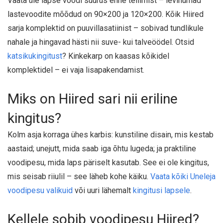
Vaata üle lapse voodi suurus enne tellimist – levinumad
lastevoodite mõõdud on 90×200 ja 120×200. Kõik Hiired
sarja komplektid on puuvillasatiinist – sobivad tundlikule
nahale ja hingavad hästi nii suve- kui talveöödel. Otsid
katsikukingitust
? Kinkekarp on kaasas kõikidel
komplektidel – ei vaja lisapakendamist.
Miks on Hiired sari nii eriline
kingitus?
Kolm asja korraga ühes karbis: kunstiline disain, mis kestab
aastaid; unejutt, mida saab iga õhtu lugeda; ja praktiline
voodipesu, mida laps päriselt kasutab. See ei ole kingitus,
mis seisab riiulil – see läheb kohe käiku.
Vaata kõiki Uneleja
voodipesu valikuid
või uuri lähemalt
kingitusi lapsele
.
Kellele sobib voodipesu Hiired?