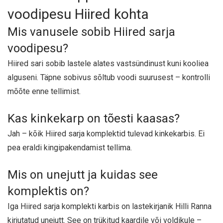
voodipesu Hiired kohta
Mis vanusele sobib Hiired sarja
voodipesu?
Hiired sari sobib lastele alates vastsündinust kuni kooliea
alguseni. Täpne sobivus sõltub voodi suurusest – kontrolli
mõõte enne tellimist.
Kas kinkekarp on tõesti kaasas?
Jah – kõik Hiired sarja komplektid tulevad kinkekarbis. Ei
pea eraldi kingipakendamist tellima.
Mis on unejutt ja kuidas see
komplektis on?
Iga Hiired sarja komplekti karbis on lastekirjanik Hilli Ranna
kirjutatud unejutt. See on trükitud kaardile või voldikule –